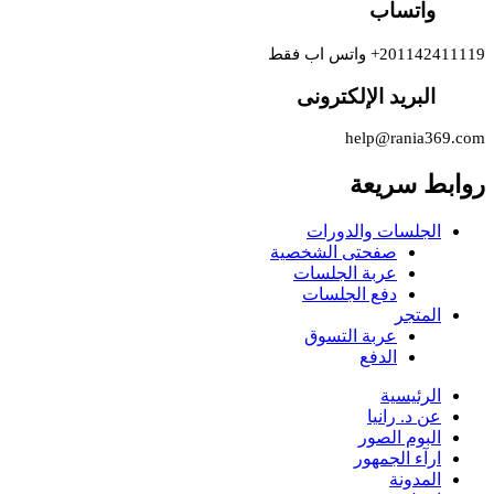
واتساب
201142411119+ واتس اب فقط
البريد الإلكترونى
help@rania369.com
روابط سريعة
الجلسات والدورات
صفحتى الشخصية
عربة الجلسات
دفع الجلسات
المتجر
عربة التسوق
الدفع
الرئيسية
عن د. رانيا
البوم الصور
ارآء الجمهور
المدونة